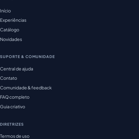
Início
Experiências
Catálogo
Novidades
SUPORTE & COMUNIDADE
Central de ajuda
Contato
Comunidade & feedback
FAQ completo
Guia criativo
DIRETRIZES
Termos de uso