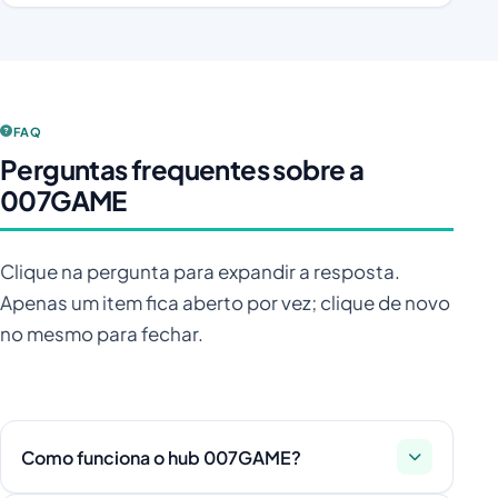
FAQ
Perguntas frequentes sobre a
007GAME
Clique na pergunta para expandir a resposta.
Apenas um item fica aberto por vez; clique de novo
no mesmo para fechar.
Como funciona o hub 007GAME?