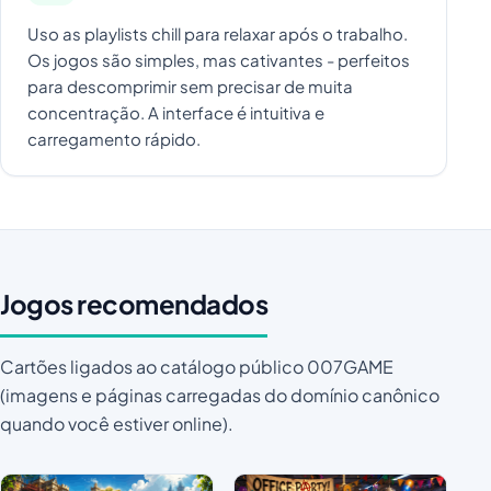
Uso as playlists chill para relaxar após o trabalho.
Os jogos são simples, mas cativantes - perfeitos
para descomprimir sem precisar de muita
concentração. A interface é intuitiva e
carregamento rápido.
Jogos recomendados
Cartões ligados ao catálogo público 007GAME
(imagens e páginas carregadas do domínio canônico
quando você estiver online).