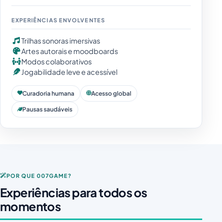
EXPERIÊNCIAS ENVOLVENTES
Trilhas sonoras imersivas
Artes autorais e moodboards
Modos colaborativos
Jogabilidade leve e acessível
Curadoria humana
Acesso global
Pausas saudáveis
POR QUE 007GAME?
Experiências para todos os
momentos